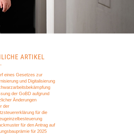
LICHE ARTIKEL
rf eines Gesetzes zur
isierung und Digitalisierung
chwarzarbeitsbekämpfung
sung der GoBD aufgrund
zlicher Änderungen
r der
zsteuererklärung für die
eugeinzelbesteuerung
uckmuster für den Antrag auf
ngsbauprämie für 2025