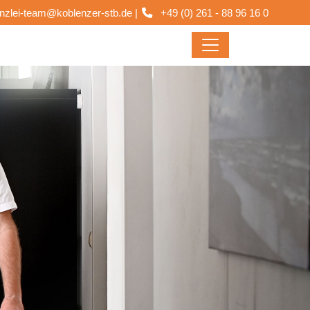
nzlei-team@koblenzer-stb.de
|
+49 (0) 261 - 88 96 16 0