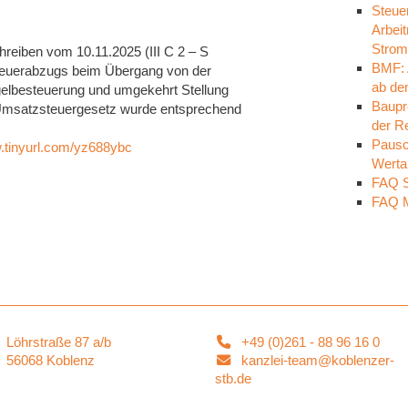
Steue
Arbei
Strom
eiben vom 10.11.2025 (III C 2 – S
BMF: 
teuerabzugs beim Übergang von der
ab de
elbesteuerung und umgekehrt Stellung
Baupr
msatzsteuergesetz wurde entsprechend
der R
Pausch
w.tinyurl.com/yz688ybc
Werta
FAQ S
FAQ M
Löhrstraße 87 a/b
+49 (0)261 - 88 96 16 0
56068 Koblenz
kanzlei-team@koblenzer-
stb.de