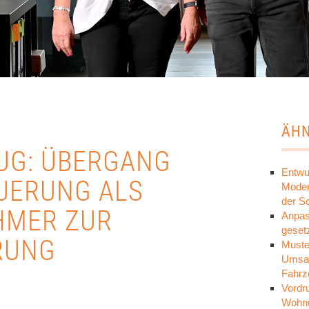
ÄHN
UG: ÜBERGANG
Entwu
UERUNG ALS
Modern
der S
HMER ZUR
Anpas
geset
RUNG
Muste
Umsat
Fahrz
Vordr
Wohnu