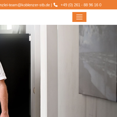
nzlei-team@koblenzer-stb.de
|
+49 (0) 261 - 88 96 16 0